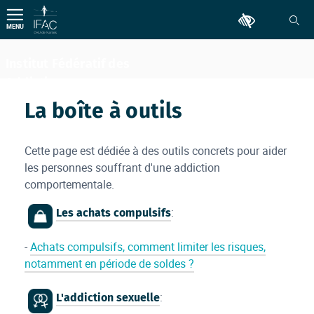
Aller
Outils d'accessib
au
MENU
contenu
Institut Fédératif des
Addictions
Comportementales
La boîte à outils
Cette page est dédiée à des outils concrets pour aider
les personnes souffrant d'une addiction
comportementale.
:
Les achats compulsifs
-
Achats compulsifs, comment limiter les risques,
notamment en période de soldes ?
:
L'addiction sexuelle