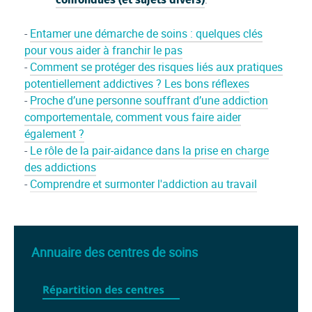
-
Entamer une démarche de soins : quelques clés
pour vous aider à franchir le pas
-
Comment se protéger des risques liés aux pratiques
potentiellement addictives ? Les bons réflexes
-
Proche d’une personne souffrant d’une addiction
comportementale, comment vous faire aider
également ?
-
Le rôle de la pair-aidance dans la prise en charge
des addictions
-
Comprendre et surmonter l'addiction au travail
Annuaire des centres de soins