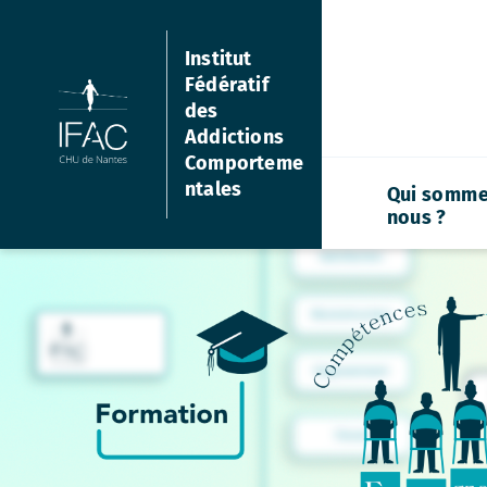
Aller
au
Institut
contenu
Fédératif
des
Addictions
Comporteme
ntales
Qui somme
nous ?