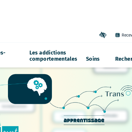
Recev
Outils d'accessibil
s-
Les addictions
comportementales
Soins
Reche