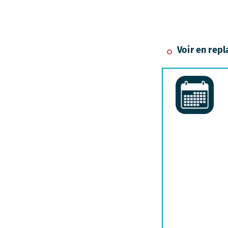
Voir en repl
Icones-age