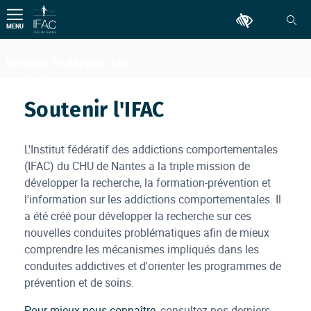
Aller
Outils d'accessib
au
MENU
contenu
Institut Fédératif des
Addictions
Comportementales
Soutenir l'IFAC
L'Institut fédératif des addictions comportementales
(IFAC) du CHU de Nantes a la triple mission de
développer la recherche, la formation-prévention et
l'information sur les addictions comportementales. Il
a été créé pour développer la recherche sur ces
nouvelles conduites problématiques afin de mieux
comprendre les mécanismes impliqués dans les
conduites addictives et d'orienter les programmes de
prévention et de soins.
Pour mieux nous connaître
, consultez nos derniers