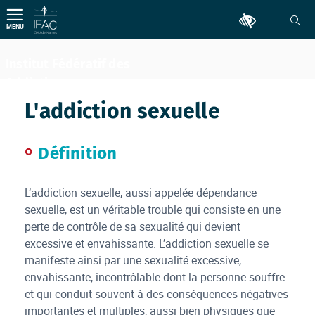
Aller
Outils d'accessib
au
MENU
contenu
Institut Fédératif des
Addictions
Comportementales
L'addiction sexuelle
Définition
L’addiction sexuelle, aussi appelée dépendance
sexuelle, est un véritable trouble qui consiste en une
perte de contrôle de sa sexualité qui devient
excessive et envahissante. L’addiction sexuelle se
manifeste ainsi par une sexualité excessive,
envahissante, incontrôlable dont la personne souffre
et qui conduit souvent à des conséquences négatives
importantes et multiples, aussi bien physiques que