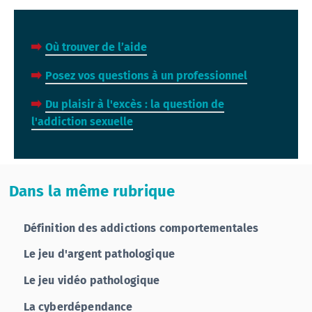
Où trouver de l’aide
flèche rouge
Posez vos questions à un professionnel
flèche rouge
Du plaisir à l'excès : la question de
flèche rouge
l'addiction sexuelle
Dans la même rubrique
Définition des addictions comportementales
Le jeu d'argent pathologique
Le jeu vidéo pathologique
La cyberdépendance