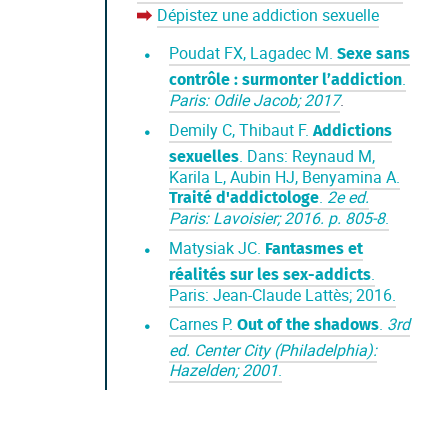
Dépistez une addiction sexuelle
flèche rouge
Poudat FX, Lagadec M.
Sexe sans
.
contrôle : surmonter l’addiction
Paris: Odile Jacob; 2017
.
Demily C, Thibaut F.
Addictions
. Dans: Reynaud M,
sexuelles
Karila L, Aubin HJ, Benyamina A.
.
2e ed.
Traité d'addictologe
Paris: Lavoisier; 2016. p. 805-8
.
Matysiak JC.
Fantasmes et
.
réalités sur les sex-addicts
Paris: Jean-Claude Lattès; 2016.
Carnes P.
.
3rd
Out of the shadows
ed. Center City (Philadelphia):
Hazelden; 2001
.