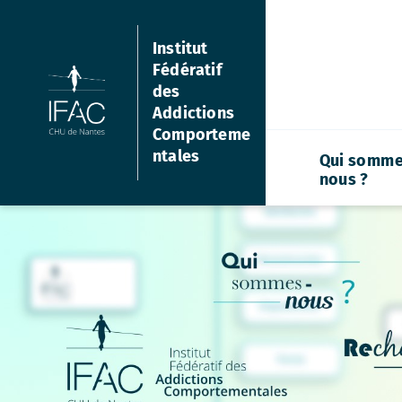
Aller
au
Institut
contenu
Fédératif
des
Addictions
Comporteme
ntales
Qui somme
nous ?