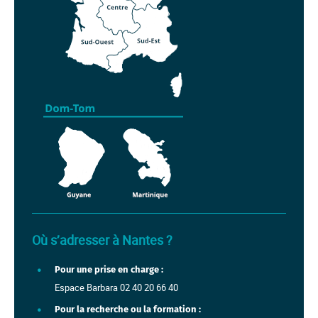
carte de France avec régions
Où s’adresser à Nantes ?
Pour une prise en charge :
Espace Barbara 02 40 20 66 40
Pour la recherche ou la formation :