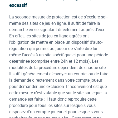
excessif
La seconde mesure de protection est de s’exclure soi-
même des sites de jeu en ligne. Il suffit de faire la
démarche en se signalant directement auprès d’eux.
En effet, les sites de jeu en ligne agréés ont
l’obligation de mettre en place un dispositif d’auto-
régulation qui permet au joueur de s’interdire lui-
même l’accès à un site spécifique et pour une période
déterminée (comprise entre 24h et 12 mois). Les
modalités de la procédure dépendent de chaque site.
Il suffit généralement d’envoyer un courriel ou de faire
la demande directement dans votre compte joueur
pour demander une exclusion. L’inconvénient est que
cette mesure n’est valable que sur le site sur lequel la
demande est faite ; il faut donc reproduire cette
procédure pour tous les sites sur lesquels vous
disposez d’un compte joueur et pour lesquels vous