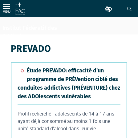
Aller
Outils d'accessib
au
MENU
contenu
Institut Fédératif des
Addictions
Comportementales
PREVADO
Étude PREVADO: efficacité d'un
programme de PRÉVention ciblé des
conduites addictives (PRÉVENTURE) chez
des ADOlescents vulnérables
Profil recherché : adolescents de 14 à 17 ans
ayant déjà consommé au moins 1 fois une
unité standard d’alcool dans leur vie