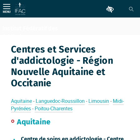
Aller
Outils d'accessib
au
MENU
contenu
Institut Fédératif des
Addictions
Comportementales
Centres et Services
d'addictologie - Région
Nouvelle Aquitaine et
Occitanie
Aquitaine
-
Languedoc-Roussillon
-
Limousin
-
Midi-
Pyrénées
-
Poitou-Charentes
Aquitaine
Centre de soins en addictologie - Centre