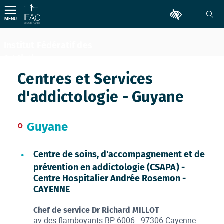
Aller
Outils d'accessib
au
MENU
contenu
Institut Fédératif des
Addictions
Comportementales
Centres et Services
d'addictologie - Guyane
Guyane
Centre de soins, d'accompagnement et de
prévention en addictologie (CSAPA) -
Centre Hospitalier Andrée Rosemon -
CAYENNE
Chef de service Dr Richard MILLOT
av des flamboyants BP 6006 - 97306 Cayenne