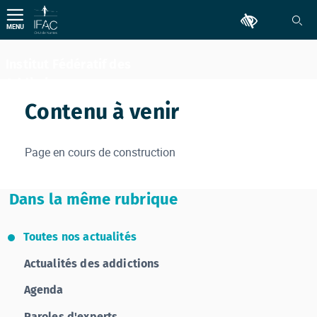
Aller
Outils d'accessib
au
MENU
contenu
Institut Fédératif des
Addictions
Comportementales
Contenu à venir
Page en cours de construction
Dans la même rubrique
Toutes nos actualités
Actualités des addictions
Agenda
Paroles d'experts