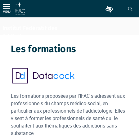
Aller
Outils d'accessib
au
MENU
contenu
Institut Fédératif des
Addictions
Comportementales
Les formations
logo datadock
Les formations proposées par l’IFAC s’adressent aux
professionnels du champs médico-social, en
particulier aux professionnels de l’addictologie. Elles
visent à former les professionnels de santé qui le
souhaitent aux thématiques des addictions sans
substance.