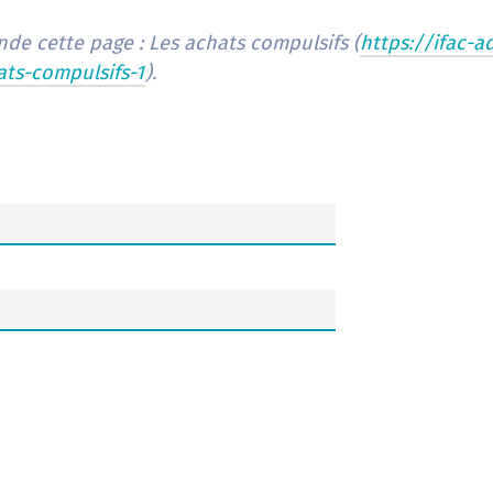
de cette page : Les achats compulsifs (
https://ifac-a
ats-compulsifs-1
).