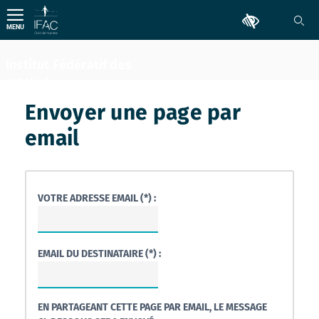
Aller
Outils d'accessib
au
MENU
contenu
Institut Fédératif des
Addictions
Comportementales
Envoyer une page par
email
VOTRE ADRESSE EMAIL (*) :
EMAIL DU DESTINATAIRE (*) :
EN PARTAGEANT CETTE PAGE PAR EMAIL, LE MESSAGE